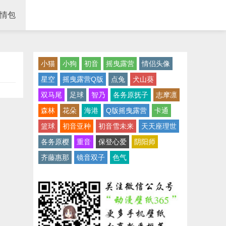
情包
小猫
小狗
初音
摇曳露营
情侣头像
星空
摇曳露营Q版
点兔
犬山葵
双马尾
足球
智乃
各务原抚子
志摩凛
森林
花朵
海港
Q版摇曳露营
卡通
篮球
初音亚种
初音雪未来
天天座理世
各务原樱
重音
保登心爱
阴阳师
齐藤惠那
镜音双子
色气